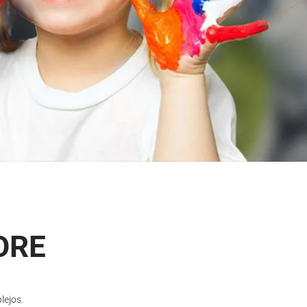
ORE
lejos.