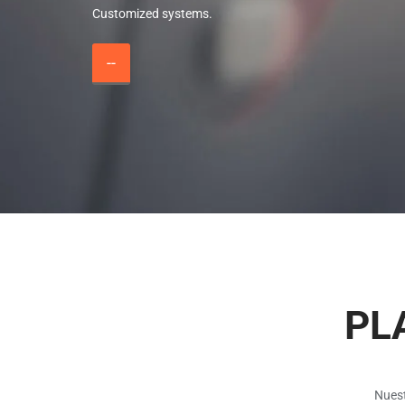
Customized systems.
--
PL
Nuest