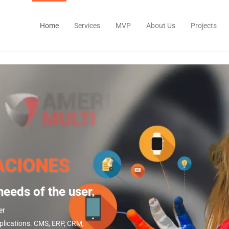
Home
Services
MVP
About Us
Projects
ACIONES
needs of the user.
er
 applications. CMS, ERP, CRM,